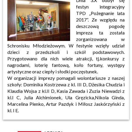
Dnia 3.X odbył się
festyn integracyjny
TPD „Pożegnanie lata
2017”. Ze względu na
deszczową pogodę
impreza ta została
zorganizowana w
Schronisku Młodzieżowym. W festynie wzięły udział
dzieci z przedszkoli i szkół podstawowych.
Przygotowano dla nich wiele atrakcji, tj.konkursy z
nagrodami, loterię fantową, koło fortuny, występy
artystyczne oraz ciepły i słodki poczęstunek.
W organizacji imprezy pomagali wolontariusze z naszej
szkoły: Dominika Kostrzewa z kl. III D, Dżesika Chudzia i
Klaudia Wojsa z kl.II D, Kasia Zawada i Zuzia Niewadzi z
kl.I C, Julia Alchimionek, Ula Gręzicka,Nikola Ginda,
Marcelina Plenko, Artur Pazdyk i Miłosz Jaskórzyński z
kl. I E.