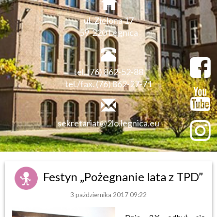
ul. Zielona 17
59-220 Legnica
tel. (76) 862-52-88
tel./fax. (76) 862-27-71
sekretariat@2lo.legnica.eu
Festyn „Pożegnanie lata z TPD”
3 października 2017 09:22