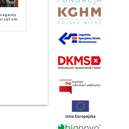
magamy
erzętom