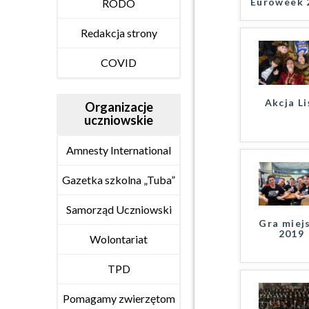
Euroweek 
RODO
Redakcja strony
COVID
Akcja Li
Organizacje
uczniowskie
Amnesty International
Gazetka szkolna „Tuba”
Samorząd Uczniowski
Gra miej
2019
Wolontariat
TPD
Pomagamy zwierzętom