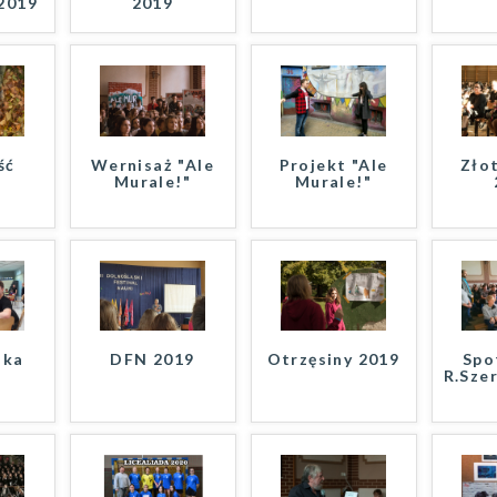
2019
2019
ść
Wernisaż "Ale
Projekt "Ale
Złot
Murale!"
Murale!"
ska
DFN 2019
Otrzęsiny 2019
Spo
R.Sze