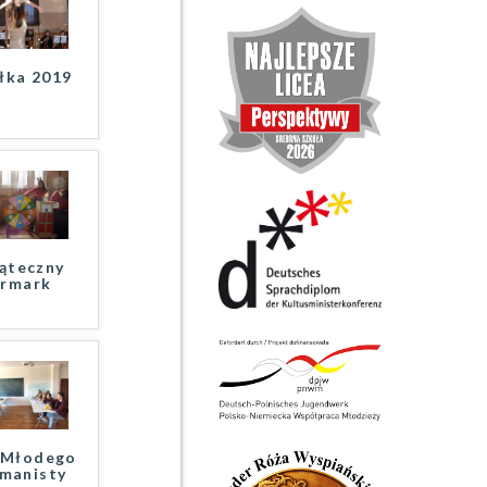
łka 2019
ąteczny
armark
 Młodego
manisty