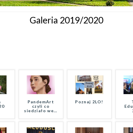
Galeria 2019/2020
a
PandemArt
Poznaj 2LO!
20
czyli co
Edu
siedziało we
…