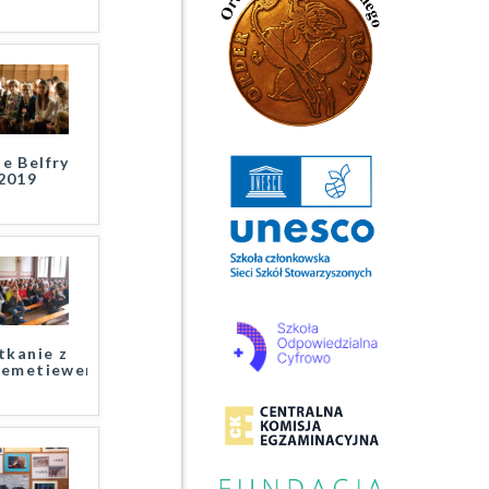
e Belfry
2019
tkanie z
remetiewem