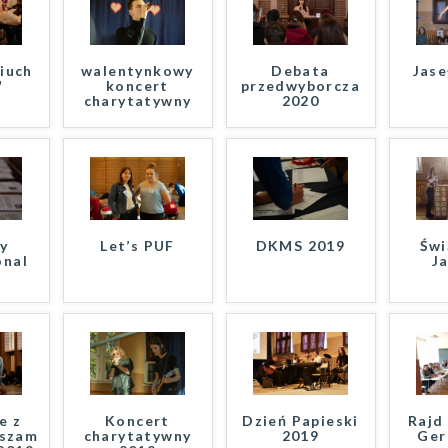
iuch
walentynkowy
Debata
Jase
"
koncert
przedwyborcza
charytatywny
2020
y
Let’s PUF
DKMS 2019
Świ
onal
J
e z
Koncert
Dzień Papieski
Rajd
szami
charytatywny
2019
Ger