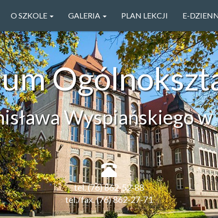
O SZKOLE
GALERIA
PLAN LEKCJI
E-DZIEN
ceum Ogólnokszt
anisława Wyspiańskiego w 
tel. (76) 862-52-88
tel./fax. (76) 862-27-71