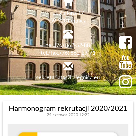
ul. Zielona 17
59-220 Legnica
tel. (76) 862-52-88
tel./fax. (76) 862-27-71
sekretariat@2lo.legnica.eu
Harmonogram rekrutacji 2020/2021
24 czerwca 2020 12:22