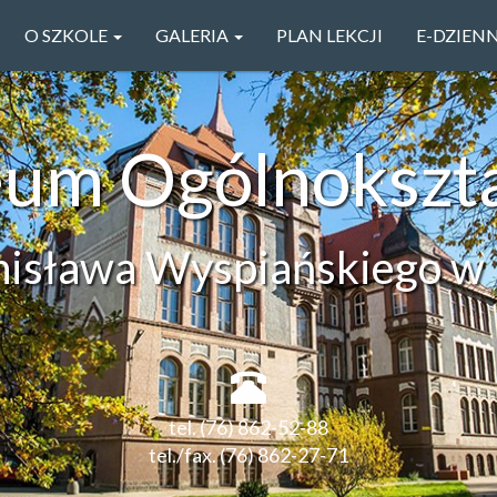
O SZKOLE
GALERIA
PLAN LEKCJI
E-DZIEN
ceum Ogólnokszt
anisława Wyspiańskiego w 
tel. (76) 862-52-88
tel./fax. (76) 862-27-71