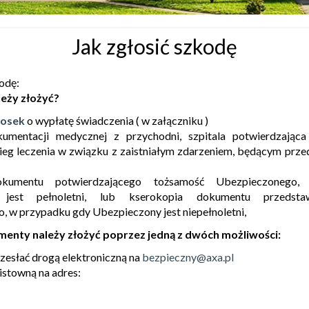
Jak zgłosić szkodę
odę:
eży złożyć?
iosek
o wypłatę świadczenia ( w załączniku )
umentacji medycznej z przychodni, szpitala potwierdzająca 
ieg leczenia w związku z zaistniałym zdarzeniem, będącym prz
okumentu potwierdzającego tożsamość Ubezpieczonego
 jest pełnoletni, lub kserokopia dokumentu przedsta
 w przypadku gdy Ubezpieczony jest niepełnoletni,
nty należy złożyć poprzez jedną z dwóch możliwości:
zesłać drogą elektroniczną na
bezpieczny@axa.pl
istowną na adres: