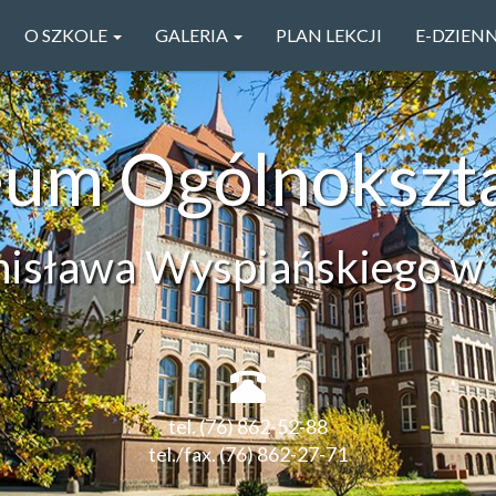
O SZKOLE
GALERIA
PLAN LEKCJI
E-DZIEN
ceum Ogólnokszt
anisława Wyspiańskiego w 
tel. (76) 862-52-88
tel./fax. (76) 862-27-71