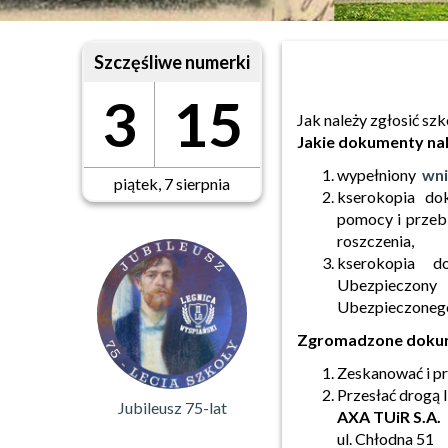
Szczęśliwe numerki
3
15
Jak należy
zgłosić
szk
Jakie dokumenty nal
wypełniony
wn
piątek, 7 sierpnia
kserokopia dok
pomocy i przeb
roszczenia,
kserokopia d
Ubezpieczony
Ubezpieczonego,
Zgromadzone dokume
Zeskanować i pr
Przesłać drogą l
Jubileusz 75-lat
AXA TUiR S.A.
ul. Chłodna 51