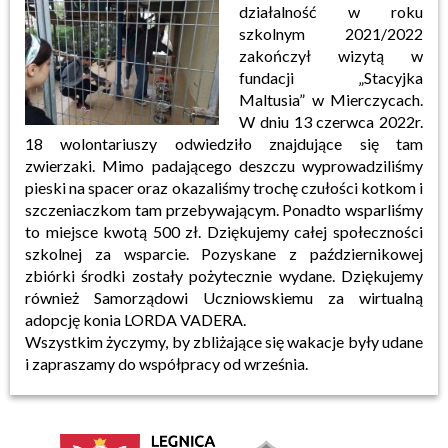
działalność w roku
szkolnym 2021/2022
zakończył wizytą w
fundacji „Stacyjka
Maltusia” w Mierczycach.
W dniu 13 czerwca 2022r.
18 wolontariuszy odwiedziło znajdujące się tam
zwierzaki. Mimo padającego deszczu wyprowadziliśmy
pieski na spacer oraz okazaliśmy trochę czułości kotkom i
szczeniaczkom tam przebywającym. Ponadto wsparliśmy
to miejsce kwotą 500 zł. Dziękujemy całej społeczności
szkolnej za wsparcie. Pozyskane z październikowej
zbiórki środki zostały pożytecznie wydane. Dziękujemy
również Samorządowi Uczniowskiemu za wirtualną
adopcję konia LORDA VADERA.
Wszystkim życzymy, by zbliżające się wakacje były udane
i zapraszamy do współpracy od września.