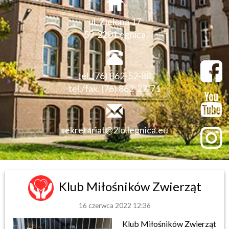
ul. Zielona 17
59-220 Legnica
tel. (76) 862-52-88
tel./fax. (76) 862-27-71
sekretariat@2lo.legnica.eu
Klub Miłośników Zwierząt
16 czerwca 2022 12:36
Klub Miłośników Zwierząt