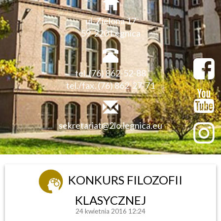
ul. Zielona 17
59-220 Legnica
tel. (76) 862-52-88
tel./fax. (76) 862-27-71
sekretariat@2lo.legnica.eu
KONKURS FILOZOFII
KLASYCZNEJ
24 kwietnia 2016 12:24