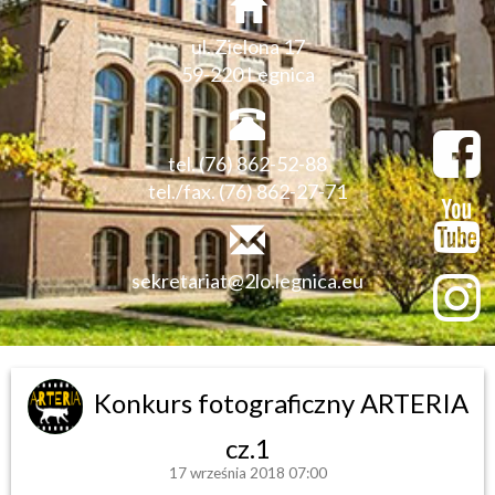
ul. Zielona 17
59-220 Legnica
tel. (76) 862-52-88
tel./fax. (76) 862-27-71
sekretariat@2lo.legnica.eu
Konkurs fotograficzny ARTERIA
cz.1
17 września 2018 07:00