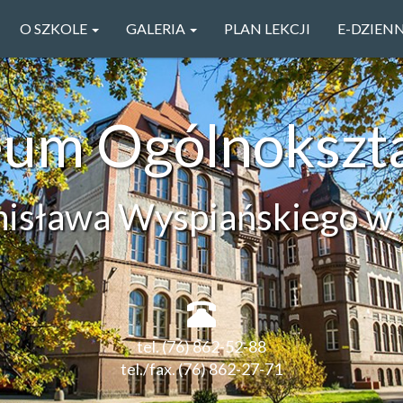
O SZKOLE
GALERIA
PLAN LEKCJI
E-DZIEN
ceum Ogólnokszt
anisława Wyspiańskiego w 
tel. (76) 862-52-88
tel./fax. (76) 862-27-71