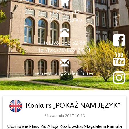
ul. Zielona 17
59-220 Legnica
tel. (76) 862-52-88
tel./fax. (76) 862-27-71
sekretariat@2lo.legnica.eu
Konkurs „POKAŻ NAM JĘZYK”
21 kwietnia 2017 10:43
Uczniowie klasy 2a: Alicja Kozłowska, Magdalena Pamuła