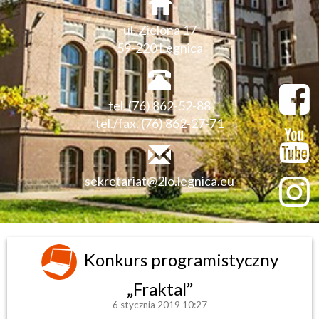
ul. Zielona 17
59-220 Legnica
tel. (76) 862-52-88
tel./fax. (76) 862-27-71
sekretariat@2lo.legnica.eu
Konkurs programistyczny
„Fraktal”
6 stycznia 2019 10:27