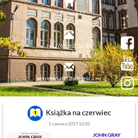
ul. Zielona 17
59-220 Legnica
tel. (76) 862-52-88
tel./fax. (76) 862-27-71
sekretariat@2lo.legnica.eu
Książka na czerwiec
1 czerwca 2017 12:20
JOHN GRAY