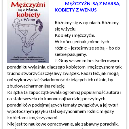
MĘŻCZYŹNI SĄ Z MARSA,
KOBIETY Z WENUS
Różnimy się w opiniach. Różnimy
się w życiu.
Kobiety i mężczyźni.
W końcu jednak, mimo tych
różnic – jesteśmy ze sobą – bo do
siebie pasujemy.
J. Gray w swoim bestsellerowym
poradniku wyjaśnia, dlaczego kobietom i mężczyznom tak
trudno stworzyć szczęśliwy związek. Radzi też, jak mogą
oni wykorzystać świadomość dzielących ich różnic, by
zbudować harmonijną relację.
Książka ta zapoczątkowała ogromną popularność autora i
na stałe weszła do kanonu najbardziej poczytnych
poradników podejmujących tematy związków, a jej tytuł
w potocznym języku stał się synonimem różnic między
kobietami i mężczyznami.
Nie jest to naukowe opracowanie, ale zabawny poradnik.