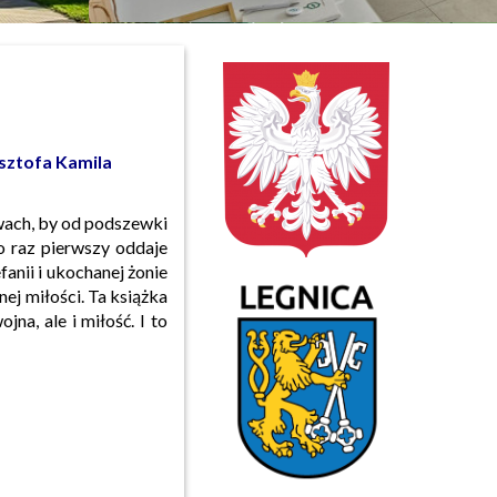
ztofa Kamila
wach, by od podszewki
o raz pierwszy oddaje
anii i ukochanej żonie
znej miłości. Ta książka
na, ale i miłość. I to