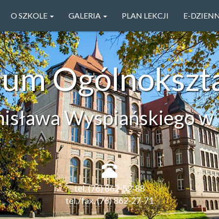
O SZKOLE
GALERIA
PLAN LEKCJI
E-DZIEN
ceum Ogólnokszt
anisława Wyspiańskiego w 
tel. (76) 862-52-88
tel./fax. (76) 862-27-71