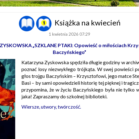
Książka na kwiecień
1 kwietnia 2026 07:29
YSKOWSKA „SZKLANE PTAKI: Opowieść o miłościach Krzys
Baczyńskiego”
Katarzyna Zyskowska spędziła długie godziny w archi
poznać losy niezwykłego trójkąta. W swej powieści p
głos trojgu Baczyńskim – Krzysztofowi, jego matce Stef
Basi – by sami opowiedzieli historię tej pięknej i tragic
przypomina, że w życiu Baczyńskiego była nie tylko woj
jaka! Zapraszamy do szkolnej biblioteki.
Wiersze, utwory, twórczość.