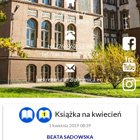
ul. Zielona 17
59-220 Legnica
tel. (76) 862-52-88
tel./fax. (76) 862-27-71
sekretariat@2lo.legnica.eu
Książka na kwiecień
1 kwietnia 2019 08:39
BEATA SADOWSKA