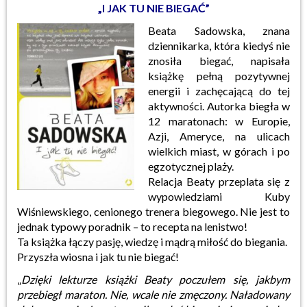
„I JAK TU NIE BIEGAĆ”
Beata Sadowska, znana
dziennikarka, która kiedyś nie
znosiła biegać, napisała
książkę pełną pozytywnej
energii i zachęcającą do tej
aktywności. Autorka biegła w
12 maratonach: w Europie,
Azji, Ameryce, na ulicach
wielkich miast, w górach i po
egzotycznej plaży.
Relacja Beaty przeplata się z
wypowiedziami Kuby
Wiśniewskiego, cenionego trenera biegowego. Nie jest to
jednak typowy poradnik – to recepta na lenistwo!
Ta książka łączy pasję, wiedzę i mądrą miłość do biegania.
Przyszła wiosna i jak tu nie biegać!
„
Dzięki lekturze książki Beaty poczułem się, jakbym
przebiegł maraton. Nie, wcale nie zmęczony. Naładowany