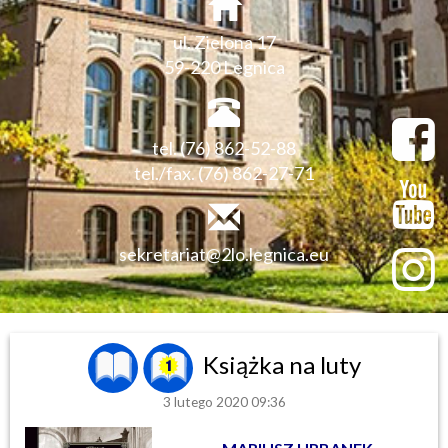
ul. Zielona 17
59-220 Legnica
tel. (76) 862-52-88
tel./fax. (76) 862-27-71
sekretariat@2lo.legnica.eu
Książka na luty
3 lutego 2020 09:36