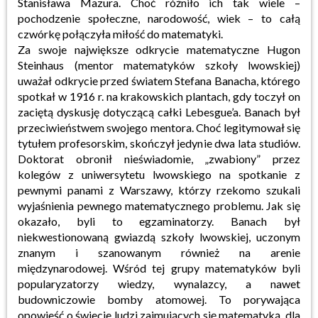
Stanisława Mazura. Choć różniło ich tak wiele –
pochodzenie społeczne, narodowość, wiek – to całą
czwórkę połączyła miłość do matematyki.
Za swoje największe odkrycie matematyczne Hugon
Steinhaus (mentor matematyków szkoły lwowskiej)
uważał odkrycie przed światem Stefana Banacha, którego
spotkał w 1916 r. na krakowskich plantach, gdy toczył on
zaciętą dyskusję dotyczącą całki Lebesgue’a. Banach był
przeciwieństwem swojego mentora. Choć legitymował się
tytułem profesorskim, skończył jedynie dwa lata studiów.
Doktorat obronił nieświadomie, „zwabiony” przez
kolegów z uniwersytetu lwowskiego na spotkanie z
pewnymi panami z Warszawy, którzy rzekomo szukali
wyjaśnienia pewnego matematycznego problemu. Jak się
okazało, byli to egzaminatorzy. Banach był
niekwestionowaną gwiazdą szkoły lwowskiej, uczonym
znanym i szanowanym również na arenie
międzynarodowej. Wśród tej grupy matematyków byli
popularyzatorzy wiedzy, wynalazcy, a nawet
budowniczowie bomby atomowej. To porywająca
opowieść o świecie ludzi zajmujących się matematyką, dla