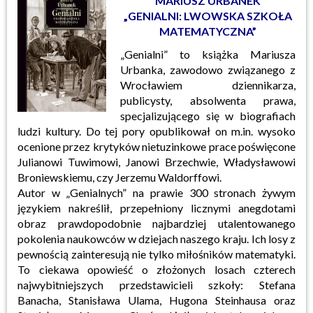
MARIUSZ URBANEK
„GENIALNI: LWOWSKA SZKOŁA
MATEMATYCZNA”
„Genialni” to książka Mariusza
Urbanka, zawodowo związanego z
Wrocławiem dziennikarza,
publicysty, absolwenta prawa,
specjalizującego się w biografiach
ludzi kultury. Do tej pory opublikował on m.in. wysoko
ocenione przez krytyków nietuzinkowe prace poświęcone
Julianowi Tuwimowi, Janowi Brzechwie, Władysławowi
Broniewskiemu, czy Jerzemu Waldorffowi.
Autor w „Genialnych” na prawie 300 stronach żywym
językiem nakreślił, przepełniony licznymi anegdotami
obraz prawdopodobnie najbardziej utalentowanego
pokolenia naukowców w dziejach naszego kraju. Ich losy z
pewnością zainteresują nie tylko miłośników matematyki.
To ciekawa opowieść o złożonych losach czterech
najwybitniejszych przedstawicieli szkoły: Stefana
Banacha, Stanisława Ulama, Hugona Steinhausa oraz