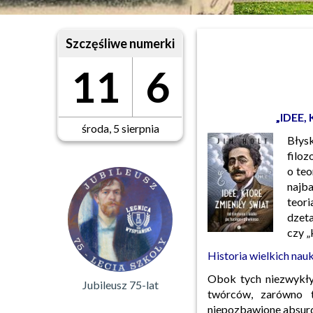
Szczęśliwe numerki
11
6
„IDEE,
środa, 5 sierpnia
Błys
filoz
o teo
najba
teori
dzeta
czy „
Historia wielkich nau
Obok tych niezwykłyc
Jubileusz 75-lat
twórców, zarówno t
niepozbawione absurd