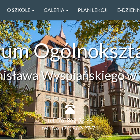
O SZKOLE
GALERIA
PLAN LEKCJI
E-DZIEN
ceum Ogólnokszt
anisława Wyspiańskiego w 
tel. (76) 862-52-88
tel./fax. (76) 862-27-71