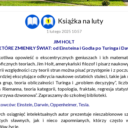
Książka na luty
1 lutego 2025 10:57
JIM HOLT
 KTÓRE ZMIENIŁY ŚWIAT: od Einsteina i Godla po Turinga i Da
kotliwa opowieść o ekscentrycznych geniuszach i ich matematy
oficznych teoriach. Jim Holt, amerykański filozof i pisarz naukow
rii względności czy teorii strun można pisać przystępnie i z poc
rdziej ekscytujące odkrycia naukowe ostatnich stuleci, takie j
a grup, teoria obliczalności Turinga i „problem decyzyjny”, licz
 Riemanna, teoria kategorii, topologia, fraktale, regresja staty
krzywa dzwonowa”. Zapraszamy do szkolnej biblioteki.
kowców: Einstein, Darwin, Oppenheimer, Tesla.
h osiągnięć intelektualnych autor prezentuje nieszablonowe sz
ych sławnych, jak i nieco zapomnianych, którzy często w
ów życie.