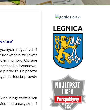
wkinsa”
cznych, fizycznych i
y, udowadnia, że nawet
zuciem humoru. Opisuje
ak mechanika kwantowa,
by pierwsze i hipoteza
styczna, teoria prawdy
kice biograficzne ich
iedli dramatyczne i