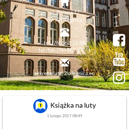
ul. Zielona 17
59-220 Legnica
tel. (76) 862-52-88
tel./fax. (76) 862-27-71
sekretariat@2lo.legnica.eu
Książka na luty
1 lutego 2017 08:49