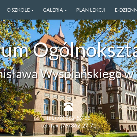
O SZKOLE
GALERIA
PLAN LEKCJI
E-DZIEN
ceum Ogólnokszt
anisława Wyspiańskiego w 
tel. (76) 862-52-88
tel./fax. (76) 862-27-71