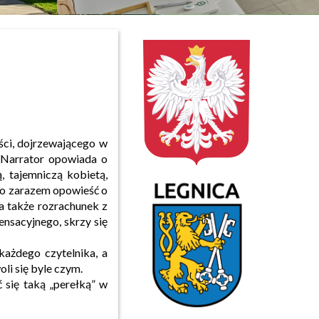
ści, dojrzewającego w
. Narrator opowiada o
ą, tajemniczą kobietą,
 to zarazem opowieść o
 a także rozrachunek z
ensacyjnego, skrzy się
każdego czytelnika, a
li się byle czym.
 się taką „perełką” w