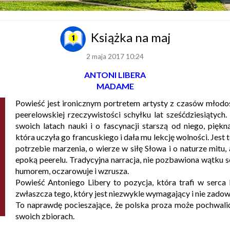
Książka na maj
2 maja 2017 10:24
ANTONI LIBERA
MADAME
Powieść jest ironicznym portretem artysty z czasów młodo
peerelowskiej rzeczywistości schyłku lat sześćdziesiątych
swoich latach nauki i o fascynacji starszą od niego, piękn
która uczyła go francuskiego i dała mu lekcję wolności. Jest
potrzebie marzenia, o wierze w siłę Słowa i o naturze mitu,
epoką peerelu. Tradycyjna narracja, nie pozbawiona wątku s
humorem, oczarowuje i wzrusza.
Powieść Antoniego Libery to pozycja, która trafi w serca 
zwłaszcza tego, który jest niezwykle wymagający i nie zadowo
To naprawdę pocieszające, że polska proza może pochwalić
swoich zbiorach.