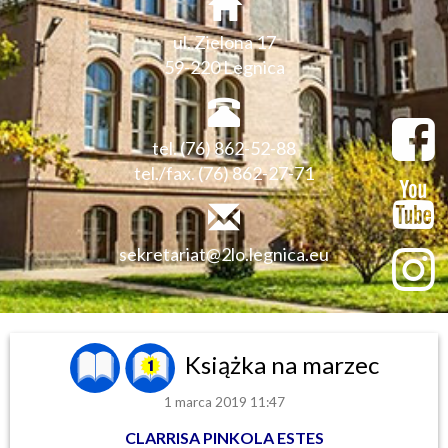
ul. Zielona 17
59-220 Legnica
tel. (76) 862-52-88
tel./fax. (76) 862-27-71
sekretariat@2lo.legnica.eu
Książka na marzec
1 marca 2019 11:47
CLARRISA PINKOLA ESTES