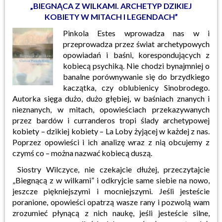
„BIEGNĄCA Z WILKAMI. ARCHETYP DZIKIEJ
KOBIETY W MITACH I LEGENDACH”
Pinkola Estes wprowadza nas w i
przeprowadza przez świat archetypowych
opowiadań i baśni, korespondujących z
kobiecą psychiką. Nie chodzi bynajmniej o
banalne porównywanie się do brzydkiego
kaczątka, czy oblubienicy Sinobrodego.
Autorka sięga dużo, dużo głębiej, w baśniach znanych i
nieznanych, w mitach, opowieściach przekazywanych
przez bardów i curranderos tropi ślady archetypowej
kobiety – dzikiej kobiety – La Loby żyjącej w każdej z nas.
Poprzez opowieści i ich analizę wraz z nią obcujemy z
czymś co – można nazwać kobiecą duszą.
Siostry Wilczyce, nie czekajcie dłużej, przeczytajcie
„Biegnącą z w wilkami” i odkryjcie same siebie na nowo,
jeszcze piękniejszymi i mocniejszymi. Jeśli jesteście
poranione, opowieści opatrzą wasze rany i pozwolą wam
zrozumieć płynącą z nich naukę, jeśli jesteście silne,