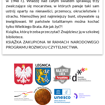
w 1948 r.). Władzę nad całym światem sprawują trzy
zwalczające się mocarstwa, w których panuje taki sam
ustrój oparty na nienawiści, przemocy, okrucieństwie i
strachu. Niemożliwy jest najmniejszy bunt, obywatele są
inwigilowani. W państwie totalitarnym można kochać
tylko Wielkiego Brata. Ale jak żyć?!
Książka, którą trzeba przeczytać! Znajdziesz ją w szkolnej
bibliotece.
KSIĄŻKA ZAKUPIONA W RAMACH NARODOWEGO
PROGRAMU ROZWOJU CZYTELNICTWA.