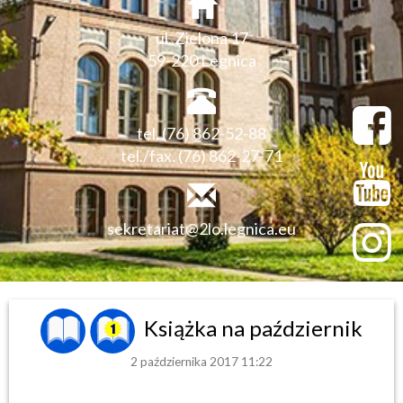
ul. Zielona 17
59-220 Legnica
tel. (76) 862-52-88
tel./fax. (76) 862-27-71
sekretariat@2lo.legnica.eu
Książka na październik
2 października 2017 11:22