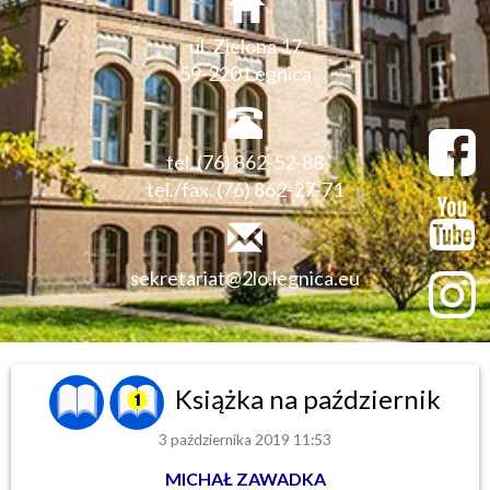
ul. Zielona 17
59-220 Legnica
tel. (76) 862-52-88
tel./fax. (76) 862-27-71
sekretariat@2lo.legnica.eu
Książka na październik
3 października 2019 11:53
MICHAŁ ZAWADKA