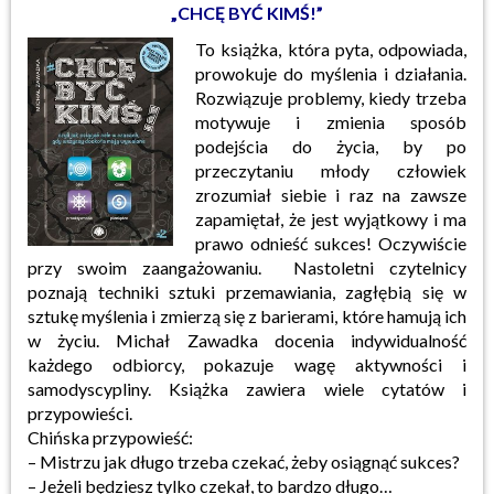
„CHCĘ BYĆ KIMŚ!”
To książka, która pyta, odpowiada,
prowokuje do myślenia i działania.
Rozwiązuje problemy, kiedy trzeba
motywuje i zmienia sposób
podejścia do życia, by po
przeczytaniu młody człowiek
zrozumiał siebie i raz na zawsze
zapamiętał, że jest wyjątkowy i ma
prawo odnieść sukces! Oczywiście
przy swoim zaangażowaniu. Nastoletni czytelnicy
poznają techniki sztuki przemawiania, zagłębią się w
sztukę myślenia i zmierzą się z barierami, które hamują ich
w życiu. Michał Zawadka docenia indywidualność
każdego odbiorcy, pokazuje wagę aktywności i
samodyscypliny. Książka zawiera wiele cytatów i
przypowieści.
Chińska przypowieść:
– Mistrzu jak długo trzeba czekać, żeby osiągnąć sukces?
– Jeżeli będziesz tylko czekał, to bardzo długo…