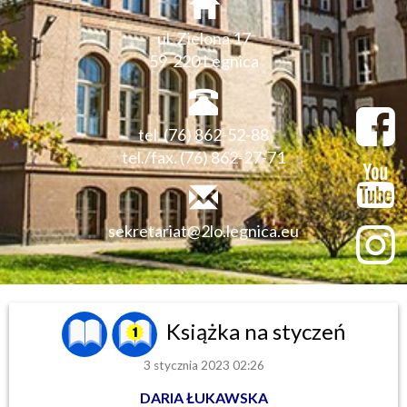
ul. Zielona 17
59-220 Legnica
tel. (76) 862-52-88
tel./fax. (76) 862-27-71
sekretariat@2lo.legnica.eu
Książka na styczeń
3 stycznia 2023 02:26
DARIA ŁUKAWSKA