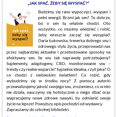
„JAK SPAĆ, ŻEBY SIĘ WYSPAĆ?”
Budzimy się rano wypoczęci, wyspani i
pełni energii. Brzmi jak sen? To dobrze,
bo o sen tu właśnie chodzi. Oto
wszystko, co musimy wiedzieć i robić,
żeby wreszcie zacząć się wysypiać!
Daria Łukowska, trenerka dobrego snu i
zdrowego stylu życia, przeprowadzi nas
przez najbardziej aktualne i przetestowane sposoby na
efektywny sen. Ile snu tak naprawdę potrzebujemy?
Suplementy, adaptogeny, CBD, monitorowanie snu –
trendy czy realne wsparcie? Sypialnia idealna, czyli jaka? O
co chodzi z niebieskim światłem? Co robić, gdy
wybudzimy się w środku nocy? Z pomocą autorki
przeanalizujemy jakość swojego snu, zrozumiesz, co w nim
nie działa, nauczymy się holistycznie o niego dbać oraz
wypracujemy nowe zdrowe nawyki, by odmienić swoje
życie na lepsze! Powyższy opis pochodzi od wydawcy.
Zapraszamy do szkolnej biblioteki.