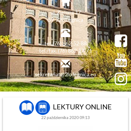
ul. Zielona 17
59-220 Legnica
tel. (76) 862-52-88
tel./fax. (76) 862-27-71
sekretariat@2lo.legnica.eu
LEKTURY ONLINE
22 października 2020 09:13