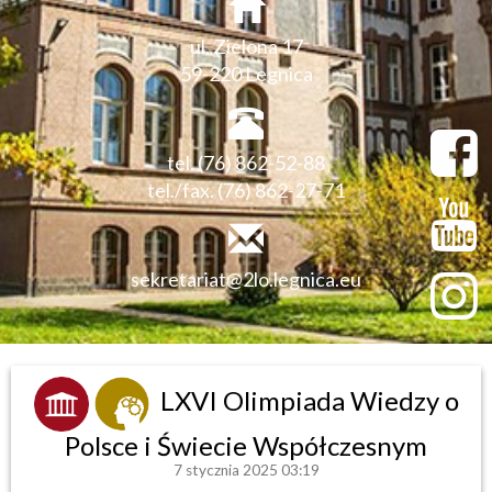
ul. Zielona 17
59-220 Legnica
tel. (76) 862-52-88
tel./fax. (76) 862-27-71
sekretariat@2lo.legnica.eu
LXVI Olimpiada Wiedzy o
Polsce i Świecie Współczesnym
7 stycznia 2025 03:19