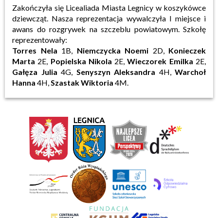
Zakończyła się Licealiada Miasta Legnicy w koszykówce
dziewcząt. Nasza reprezentacja wywalczyła I miejsce i
awans do rozgrywek na szczeblu powiatowym. Szkołę
reprezentowały:
Torres Nela
1B,
Niemczycka Noemi
2D,
Konieczek
Marta
2E,
Popielska Nikola
2E,
Wieczorek Emilka
2E,
Gałęza Julia
4G,
Senyszyn Aleksandra
4H,
Warchoł
Hanna
4H,
Szastak Wiktoria
4M.