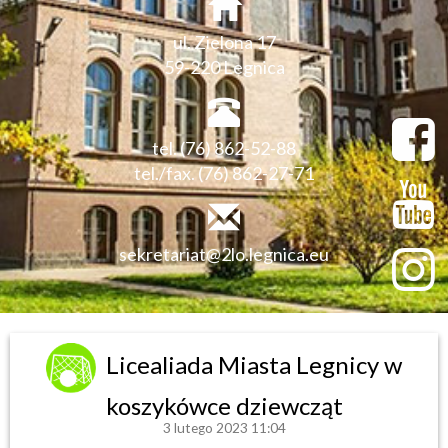
ul. Zielona 17
59-220 Legnica
tel. (76) 862-52-88
tel./fax. (76) 862-27-71
sekretariat@2lo.legnica.eu
Licealiada Miasta Legnicy w
koszykówce dziewcząt
3 lutego 2023 11:04