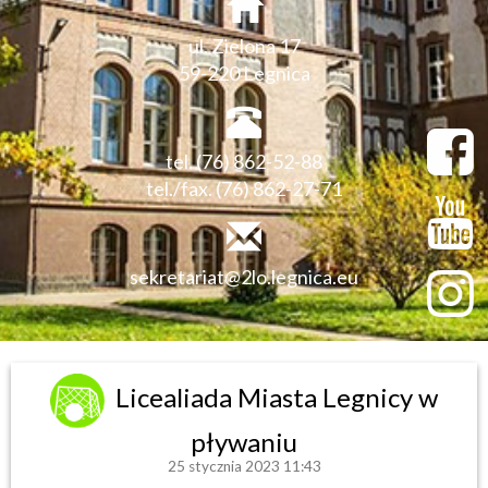
ul. Zielona 17
59-220 Legnica
tel. (76) 862-52-88
tel./fax. (76) 862-27-71
sekretariat@2lo.legnica.eu
Licealiada Miasta Legnicy w
pływaniu
25 stycznia 2023 11:43