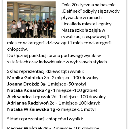
Dnia 20 stycznia na basenie
„Delfinek” odbyły się zawody
pływackie w ramach
Licealiady miasta Legnicy.
Nasza szkoła zajęła w
rywalizacji zespołowej 1
miejsce w kategorii dziewcząt i 1 miejsce w kategorii
chłopców.
Do łącznej punktacji brano pod uwagę wyniki w
sztafetach oraz indywidualne w wybranych stylach.
Skład reprezentacji dziewcząt i wyniki:
Monika Gulbicka
3b- 2 miejsce -100 dowolny
Joanna Drożdż
3a- 1 miejsce -50 motyl
Natalia Konarska
4g- 1 miejsce -100 grzbiet
Aleksandra Lepczak
2d -1 miejsce -100 dowolny
Adrianna Radziwoń
2c – 1 miejsce-100 klasyk
Natalia Wiśniewska
1g -2 miejsce-50 motyl
Skład reprezentacji chłopców i wyniki:
Kacper Wołczak
4n – 2 miejsce- 100 dowolny