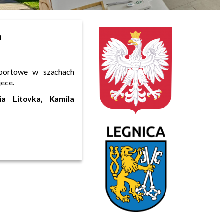
h
sportowe w szachach
jece.
ia Litovka, Kamila