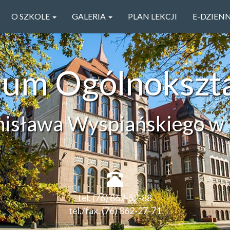
O SZKOLE
GALERIA
PLAN LEKCJI
E-DZIEN
ceum Ogólnokszt
anisława Wyspiańskiego w 
tel. (76) 862-52-88
tel./fax. (76) 862-27-71