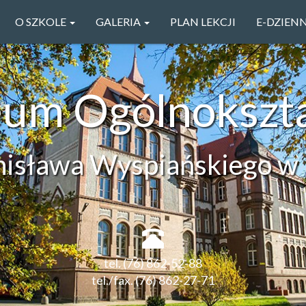
O SZKOLE
GALERIA
PLAN LEKCJI
E-DZIEN
ceum Ogólnokszt
anisława Wyspiańskiego w 
tel. (76) 862-52-88
tel./fax. (76) 862-27-71