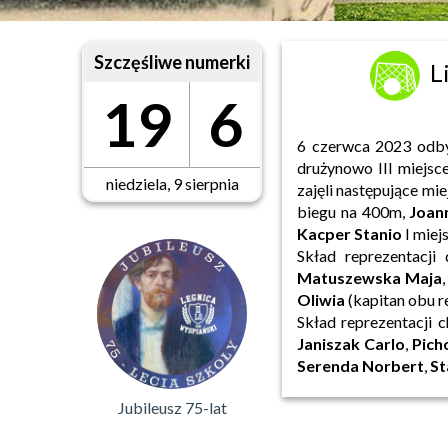
Szczęśliwe numerki
L
19
6
6 czerwca 2023 odbył
drużynowo III miejsc
niedziela, 9 sierpnia
zajęli następujące mie
biegu na 400m,
Joan
Kacper
Stanio
I miej
Skład reprezentacji
Matuszewska Maja
,
Oliwia
(kapitan obu r
Skład reprezentacji 
Janiszak Carlo
,
Pich
Serenda Norbert
,
St
Jubileusz 75-lat