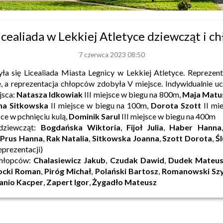
icealiada w Lekkiej Atletyce dziewcząt i c
7 czerwca 2023 08:50
a się Licealiada Miasta Legnicy w Lekkiej Atletyce. Reprezent
e, a reprezentacja chłopców zdobyła V miejsce. Indywidualnie uc
jsca:
Natasza Idkowiak
III miejsce w biegu na 800m,
Maja Matu
na Sitkowska
II miejsce w biegu na 100m,
Dorota Szott
II mie
sce w pchnięciu kulą,
Dominik Sarul
III miejsce w biegu na 400m
 dziewcząt:
Bogdańska Wiktoria
,
Fijoł Julia
,
Haber Hanna
,
Prus Hanna
,
Rak Natalia
,
Sitkowska Joanna
,
Szott Dorota
,
Śl
eprezentacji)
chłopców:
Chalasiewicz Jakub
,
Czudak Dawid
,
Dudek Mateus
ocki Roman
,
Piróg Michał
,
Polański Bartosz
,
Romanowski Sz
anio Kacper
,
Zapert Igor
,
Żygadło Mateusz