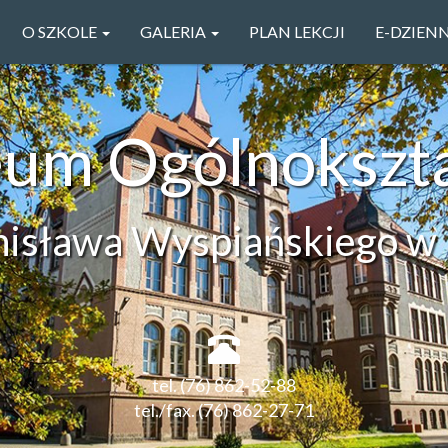
O SZKOLE
GALERIA
PLAN LEKCJI
E-DZIEN
ceum Ogólnokszt
anisława Wyspiańskiego w 
tel. (76) 862-52-88
tel./fax. (76) 862-27-71