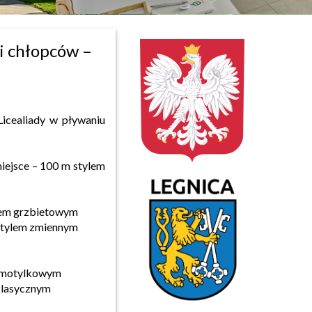
i chłopców –
Licealiady w pływaniu
iejsce – 100 m stylem
lem grzbietowym
stylem zmiennym
m motylkowym
klasycznym