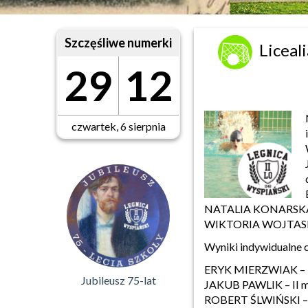
Szczęśliwe numerki
Liceal
29
12
czwartek, 6 sierpnia
NATALIA KONARSKA – 
WIKTORIA WOJTASIK –
Wyniki indywidualne 
ERYK MIERZWIAK – I m
Jubileusz 75-lat
JAKUB PAWLIK – II mi
ROBERT ŚLWIŃSKI – I