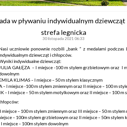
iada w pływaniu indywidualnym dziewcząt 
strefa legnicka
30 listopada 2021 06:33
Nasi uczniowie ponownie rozbili „bank ” z medalami podczas 
indywidualnym dziewcząt i chłopców.
Wyniki indywidualne dziewcząt:
JULIA GAŁĘZA – I miejsce -100 m stylem grzbietowym oraz I m
dowolnym
EMILA KLIMAS – I miejsce – 50 m stylem klasycznym
I miejsce -100 m stylem zmiennym oraz II miejsce – 100 m sty
 I miejsce – 50 m stylem motylkowym oraz II miejsce – 100 m 
chłopców:
iejsce – 100 m stylem zmiennym oraz III miejsce – 50 m style
ejsce – 100m stylem grzbietowym oraz II miejsce – 50m stylem 
 miejsce – 100m stylem dowolnym