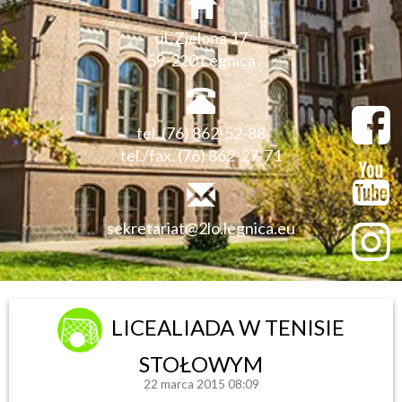
ul. Zielona 17
59-220 Legnica
tel. (76) 862-52-88
tel./fax. (76) 862-27-71
sekretariat@2lo.legnica.eu
LICEALIADA W TENISIE
STOŁOWYM
22 marca 2015 08:09