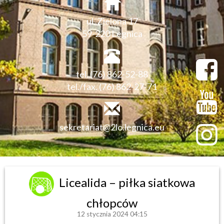
ul. Zielona 17
59-220 Legnica
tel. (76) 862-52-88
tel./fax. (76) 862-27-71
sekretariat@2lo.legnica.eu
Licealida – piłka siatkowa
chłopców
12 stycznia 2024 04:15