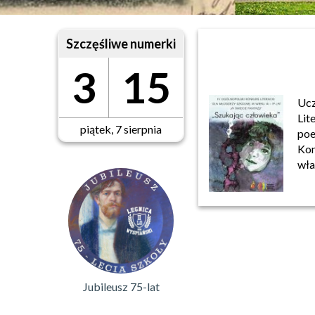
Szczęśliwe numerki
3
15
Ucz
Lit
piątek, 7 sierpnia
poe
Kon
wła
Jubileusz 75-lat