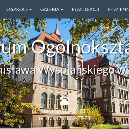
O SZKOLE
GALERIA
PLAN LEKCJI
E-DZIEN
ceum Ogólnokszt
anisława Wyspiańskiego w 
tel. (76) 862-52-88
tel./fax. (76) 862-27-71