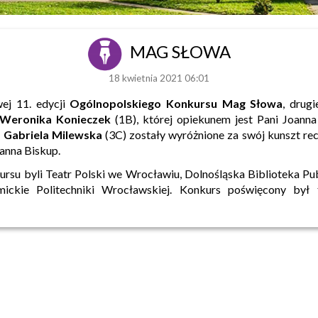
MAG SŁOWA
18 kwietnia 2021 06:01
wej 11. edycji
Ogólnopolskiego Konkursu Mag Słowa
, drug
Weronika Konieczek
(1B), której opiekunem jest Pani Joann
i
Gabriela Milewska
(3C) zostały wyróżnione za swój kunszt re
oanna Biskup.
rsu byli Teatr Polski we Wrocławiu, Dolnośląska Biblioteka P
ickie Politechniki Wrocławskiej. Konkurs poświęcony był 