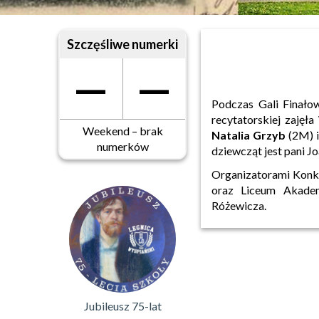
Szczęśliwe numerki
—
—
Podczas Gali Finało
recytatorskiej zajęła
Weekend – brak
Natalia Grzyb
(2M) 
numerków
dziewcząt jest pani J
Organizatorami Konku
oraz Liceum Akadem
Różewicza.
Jubileusz 75-lat