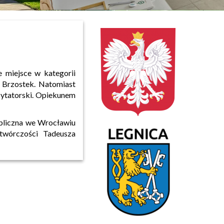
ie miejsce w kategorii
a Brzostek. Natomiast
cytatorski. Opiekunem
ubliczna we Wrocławiu
twórczości Tadeusza