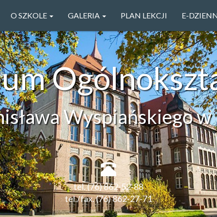
O SZKOLE
GALERIA
PLAN LEKCJI
E-DZIEN
ceum Ogólnokszt
anisława Wyspiańskiego w 
tel. (76) 862-52-88
tel./fax. (76) 862-27-71