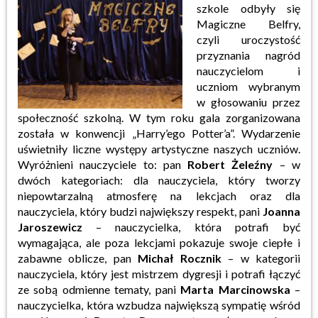
szkole odbyły się
Magiczne Belfry,
czyli uroczystość
przyznania nagród
nauczycielom i
uczniom wybranym
w głosowaniu przez
społeczność szkolną. W tym roku gala zorganizowana
została w konwencji „Harry’ego Potter’a”. Wydarzenie
uświetniły liczne występy artystyczne naszych uczniów.
Wyróżnieni nauczyciele to: pan
Robert Żeleźny
– w
dwóch kategoriach: dla nauczyciela, który tworzy
niepowtarzalną atmosferę na lekcjach oraz dla
nauczyciela, który budzi największy respekt, pani
Joanna
Jaroszewicz
– nauczycielka, która potrafi być
wymagająca, ale poza lekcjami pokazuje swoje ciepłe i
zabawne oblicze, pan
Michał Rocznik
– w kategorii
nauczyciela, który jest mistrzem dygresji i potrafi łączyć
ze sobą odmienne tematy, pani
Marta Marcinowska
–
nauczycielka, która wzbudza największą sympatię wśród