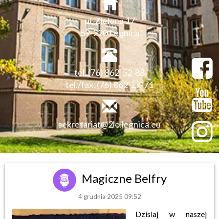
ul. Zielona 17
59-220 Legnica
tel. (76) 862-52-88
tel./fax. (76) 862-27-71
sekretariat@2lo.legnica.eu
Magiczne Belfry
4 grudnia 2025 09:52
Dzisiaj w naszej