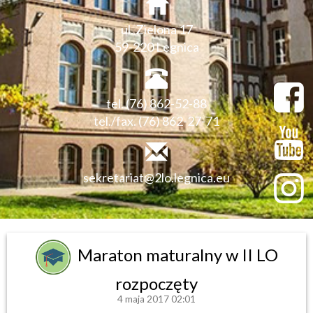
ul. Zielona 17
59-220 Legnica
tel. (76) 862-52-88
tel./fax. (76) 862-27-71
sekretariat@2lo.legnica.eu
Maraton maturalny w II LO
rozpoczęty
4 maja 2017 02:01