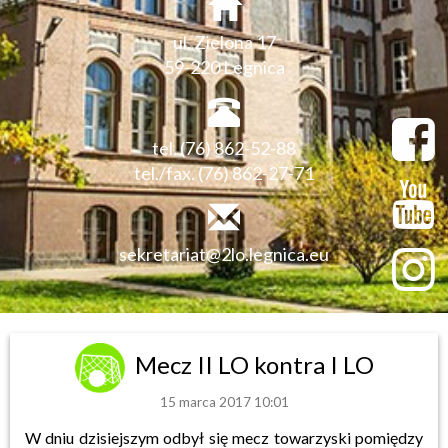
ul. Zielona 17
59-220 Legnica
tel. (76) 862-52-88
tel./fax. (76) 862-27-71
sekretariat@2lo.legnica.eu
Mecz II LO kontra I LO
15 marca 2017 10:01
W dniu dzisiejszym odbył się mecz towarzyski pomiędzy