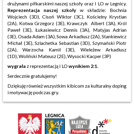
drużynami piłkarskimi naszej szkoły oraz I LO w Legnicy.
Reprezentacja naszej szkoły
w składzie: Bochnia
Wojciech (3D), Cisoń Wiktor (3C), Kościelny Krystian
(2A), Kotwa Grzegorz (3E), Krawczyk Albert (3A), Król
Paweł (3E), Łukasiewicz Dennis (3A), Matyjas Adrian
(3E), Osada Adam (3A), Sowa Arkadiusz (2A), Stankiewicz
Michał (3E), Szlachetka Sebastian (3D), Szymański Piotr
(2A), Warzocha Kamil (3E), Wieleżew Arkadiusz
(1D), Woliński Mateusz (2E), Wysocki Kacper (3P)
wygrała
z reprezentacją I LO
wynikiem 2:1.
Serdecznie gratulujemy!
Dziękuję również wszystkim kibicom za kulturalny doping
i motywację podczas gry.