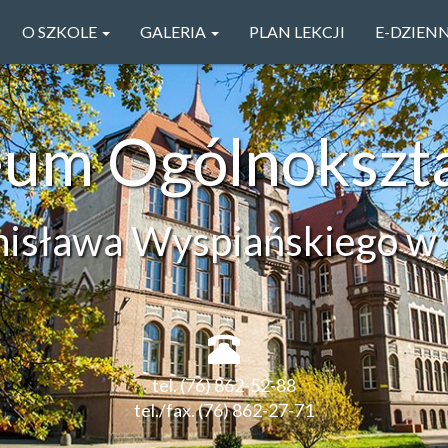
O SZKOLE
GALERIA
PLAN LEKCJI
E-DZIEN
ceum Ogólnokszt
anisława Wyspiańskiego w 
tel. (76) 862-52-88
tel./fax. (76) 862-27-71