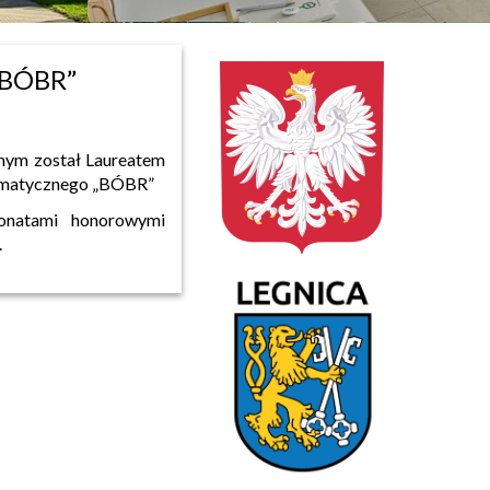
„BÓBR”
amym został Laureatem
ormatycznego „BÓBR”
ronatami honorowymi
.