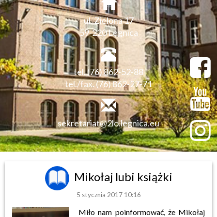
ul. Zielona 17
59-220 Legnica
tel. (76) 862-52-88
tel./fax. (76) 862-27-71
sekretariat@2lo.legnica.eu
Mikołaj lubi książki
5 stycznia 2017 10:16
Miło nam poinformować, że Mikołaj