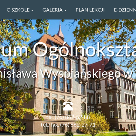
O SZKOLE
GALERIA
PLAN LEKCJI
E-DZIEN
ceum Ogólnokszt
anisława Wyspiańskiego w 
tel. (76) 862-52-88
tel./fax. (76) 862-27-71