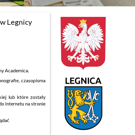
 w Legnicy
rmy Academica.
onografie, czasopisma
iej lub które zostały
 Internetu na stronie
lądać