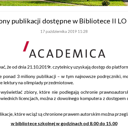
ony publikacji dostępne w Bibliotece II LO
17 października 2019 11:28
, że od dnia 21.10.2019r. czytelnicy uzyskają dostęp do platfo
 ponad 3 miliony publikacji – w tym najnowsze podręczniki, m
kże lektury na olimpiady przedmiotowe.
 wyświetlać zbiory, które nie podlegają ochronie prawnoautorsk
wiednich licencjach, można z dowolnego komputera z dostępem do
ikacje, które wciąż są chronione prawem autorskim można przeg
w bibliotece szkolnej w godzinach od 8.00 do 15.00