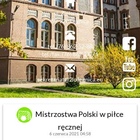
ul. Zielona 17
59-220 Legnica
tel. (76) 862-52-88
tel./fax. (76) 862-27-71
sekretariat@2lo.legnica.eu
Mistrzostwa Polski w piłce
ręcznej
6 czerwca 2021 04:58