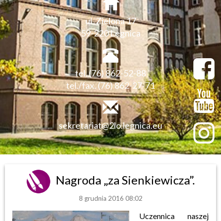
ul. Zielona 17
59-220 Legnica
tel. (76) 862-52-88
tel./fax. (76) 862-27-71
sekretariat@2lo.legnica.eu
Nagroda „za Sienkiewicza”.
8 grudnia 2016 08:02
Uczennica naszej