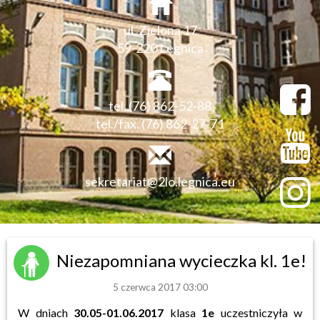
ul. Zielona 17
59-220 Legnica
tel. (76) 862-52-88
tel./fax. (76) 862-27-71
sekretariat@2lo.legnica.eu
Niezapomniana wycieczka kl. 1e!
5 czerwca 2017 03:00
W dniach
30.05-01.06.2017
klasa
1e
uczestniczyła w