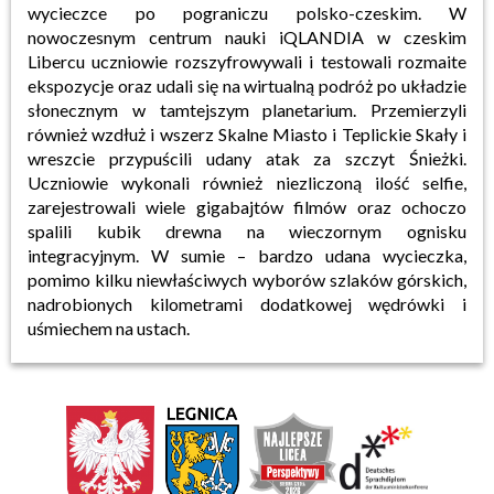
wycieczce po pograniczu polsko-czeskim. W
nowoczesnym centrum nauki iQLANDIA w czeskim
Libercu uczniowie rozszyfrowywali i testowali rozmaite
ekspozycje oraz udali się na wirtualną podróż po układzie
słonecznym w tamtejszym planetarium. Przemierzyli
również wzdłuż i wszerz Skalne Miasto i Teplickie Skały i
wreszcie przypuścili udany atak za szczyt Śnieżki.
Uczniowie wykonali również niezliczoną ilość selfie,
zarejestrowali wiele gigabajtów filmów oraz ochoczo
spalili kubik drewna na wieczornym ognisku
integracyjnym. W sumie – bardzo udana wycieczka,
pomimo kilku niewłaściwych wyborów szlaków górskich,
nadrobionych kilometrami dodatkowej wędrówki i
uśmiechem na ustach.