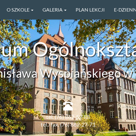
O SZKOLE
GALERIA
PLAN LEKCJI
E-DZIEN
ceum Ogólnokszt
anisława Wyspiańskiego w 
tel. (76) 862-52-88
tel./fax. (76) 862-27-71