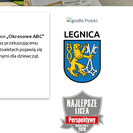
ion
„Okresowe ABC”
az przekazującemu
toaletach pojawią się
nymi dla dziewcząt.