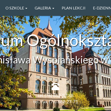
O SZKOLE
GALERIA
PLAN LEKCJI
E-DZIEN
ceum Ogólnokszt
anisława Wyspiańskiego w 
tel. (76) 862-52-88
tel./fax. (76) 862-27-71