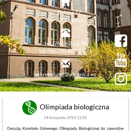
ul. Zielona 17
59-220 Legnica
tel. (76) 862-52-88
tel./fax. (76) 862-27-71
sekretariat@2lo.legnica.eu
Olimpiada biologiczna
14 listopada 2014 12:01
Decyzją Komitetu Głównego Olimpiady Biologicznej do zawodów