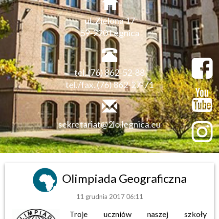
ul. Zielona 17
59-220 Legnica
tel. (76) 862-52-88
tel./fax. (76) 862-27-71
sekretariat@2lo.legnica.eu
Olimpiada Geograficzna
11 grudnia 2017 06:11
Troje uczniów naszej szkoły