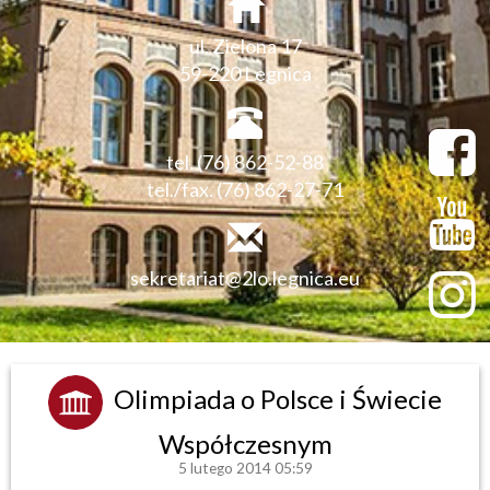
ul. Zielona 17
59-220 Legnica
tel. (76) 862-52-88
tel./fax. (76) 862-27-71
sekretariat@2lo.legnica.eu
Olimpiada o Polsce i Świecie
Współczesnym
5 lutego 2014 05:59