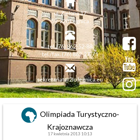
ul. Zielona 17
59-220 Legnica
tel. (76) 862-52-88
tel./fax. (76) 862-27-71
sekretariat@2lo.legnica.eu
Olimpiada Turystyczno-
Krajoznawcza
17 kwietnia 2013 10:13