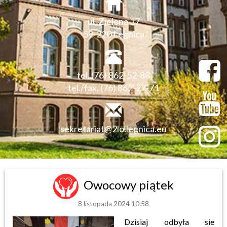
ul. Zielona 17
59-220 Legnica
tel. (76) 862-52-88
tel./fax. (76) 862-27-71
sekretariat@2lo.legnica.eu
Owocowy piątek
8 listopada 2024 10:58
Dzisiaj odbyła sie