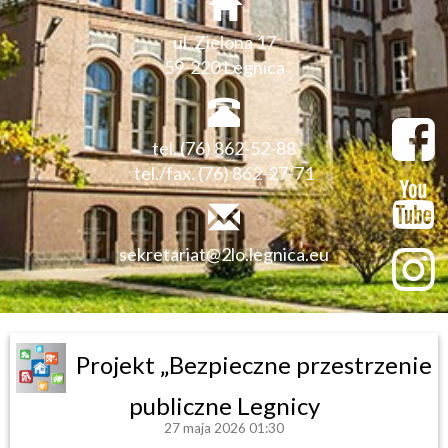
ul. Zielona 17
59-220 Legnica
tel. (76) 862-52-88
tel./fax. (76) 862-27-71
sekretariat@2lo.legnica.eu
Projekt „Bezpieczne przestrzenie
publiczne Legnicy
27 maja 2026 01:30