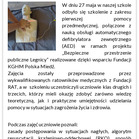
W dniu 27 maja w naszej szkole
odbyło się szkolenie z zakresu
pierwszej pomocy
przedmedycznej, połączone z
nauką obsługi automatycznego
defibrylatora zewnętrznego
(AED) w ramach projektu
„Bezpieczne przestrzenie
publiczne Legnicy” realizowane dzięki wsparciu Fundacji
KGHM Polska Miedź.
Zajęcia zostały przeprowadzone przez
wykwalifikowanych ratowników medycznych z Fundacji
RAT, a w szkoleniu uczestniczyli uczniowie klas drugich i
trzecich, którzy mieli okazję zdobyć zarówno wiedzę
teoretyczną, jak i praktyczne umiejętności udzielania
pomocy w sytuacjach zagrożenia życia i zdrowia.
Podczas zajęć uczniowie poznali:
zasady postępowania w sytuacjach nagłych, algorytm
resuscytacji krążeniowo-oddechowej (RKO), sposób